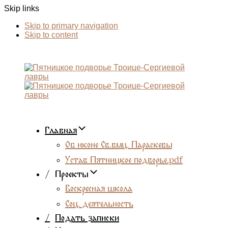
Skip links
Skip to primary navigation
Skip to content
Главная
Об иконе Св.вмц. Параскевы
Устав Пятницкое подворье.pdf
/
Проекты
Воскресная школа
Соц. деятельность
/
Подать записки