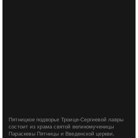
Пятницкое подворье Троице-Сергиевой лавры
состоит из храма святой великомученицы
Параскевы Пятницы и Введенской церкви,