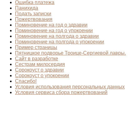
Ошибка платежа
Панихида
Подать записки
Пожертвования
Поминовение на год о здравии
Поминовение на год о упокоении​
Поминовение на полгода о здравии
Поминовение на полгода о упокоении
Пример страницы
Пятницкое подворье Троице-Сергиевой лавры.
Сайт в разработке
Сестрам милосердия
Сорокоуст о здравии
Сорокоуст о упокоении
Спасибо!
Условия использования персональных данных
Условия сервиса сбора пожертвований