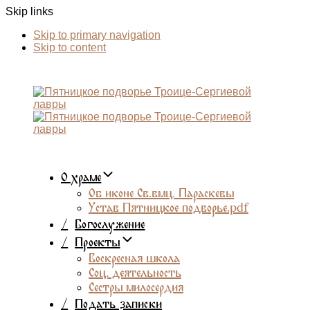
Skip links
Skip to primary navigation
Skip to content
О храме
Об иконе Св.вмц. Параскевы
Устав Пятницкое подворье.pdf
/
Богослужение
/
Проекты
Воскресная школа
Соц. деятельность
Сестры милосердия
/
Подать записки