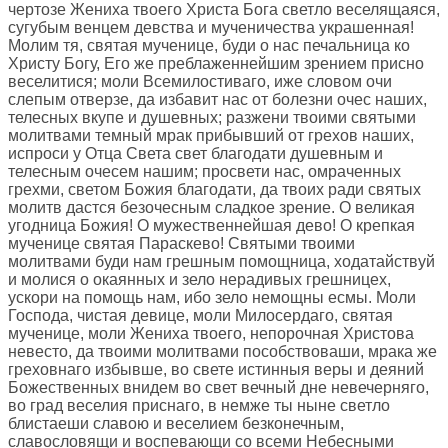
чертозе Жениха твоего Христа Бога светло веселящаяся,
сугубым венцем девства и мученичества украшенная!
Молим тя, святая мученице, буди о нас печальница ко
Христу Богу, Его же преблаженнейшим зрением присно
веселитися; моли Всемилостиваго, иже словом очи
слепым отверзе, да избавит нас от болезни очес наших,
телесных вкупе и душевных; разжени твоими святыми
молитвами темный мрак прибывший от грехов наших,
испроси у Отца Света свет благодати душевным и
телесным очесем нашим; просвети нас, омраченных
грехми, светом Божия благодати, да твоих ради святых
молитв дастся безочесным сладкое зрение. О великая
угодница Божия! О мужественнейшая дево! О крепкая
мученице святая Параскево! Святыми твоими
молитвами буди нам грешным помощница, ходатайствуй
и молися о окаянных и зело нерадивых грешницех,
ускори на помощь нам, ибо зело немощны есмы. Моли
Господа, чистая девице, моли Милосердаго, святая
мученице, моли Жениха твоего, непорочная Христова
невесто, да твоими молитвами пособствоваши, мрака же
греховнаго избывше, во свете истинныя веры и деяний
Божественных внидем во свет вечный дне невечерняго,
во град веселия приснаго, в немже ты ныне светло
блистаеши славою и веселием безконечным,
славословящи и воспевающи со всеми Небесными