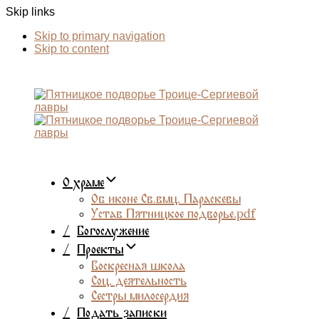
Skip links
Skip to primary navigation
Skip to content
О храме
Об иконе Св.вмц. Параскевы
Устав Пятницкое подворье.pdf
/
Богослужение
/
Проекты
Воскресная школа
Соц. деятельность
Сестры милосердия
/
Подать записки