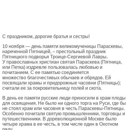
С праздником, дорогие братья и сестры!
10 ноября — день памяти великомученицы Параскевы,
нареченной Пятницей, – престольный праздник
Пятницкого подворья Троице-Сергиевой Лавры.
У православных христиан святая Параскева (Пятница,
или Петка) издревле пользовалась любовью и
почитанием. С ее памятью соединяется
множество благочестивых обычаев и обрядов. Ей
посвящали храмы и придорожные часовни (Пятницы);
считали ее за покровительницу полей и скота.
В день ее памяти русские люди приносили в храм плоды
для освящения. Не было ни одного торга на Руси, где бы
не стоял храм или часовня в честь Параскевы-Пятницы.
Особенно почитали святую промышленники, торговцы и
путешественники. В дореволюционной Москве было
четыре храма в ее честь, в том числе один в Охотном
ряду.