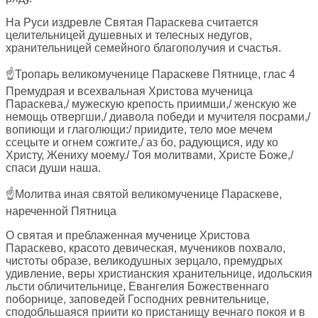
На Руси издревле Святая Параскева считается
целительницей душевных и телесных недугов,
хранительницей семейного благополучия и счастья.
☝Тропарь великомученице Параскеве Пятнице, глас 4
Премудрая и всехвальная Христова мученица
Параскева,/ мужескую крепость приимши,/ женскую же
немощь отвергши,/ диавола победи и мучителя посрами,/
вопиющи и глаголющи:/ приидите, тело мое мечем
ссецыте и огнем сожгите,/ аз бо, радующися, иду ко
Христу, Жениху моему./ Тоя молитвами, Христе Боже,/
спаси души наша.
☝Молитва иная святой великомученице Параскеве,
нареченной Пятница
О святая и преблаженная мученице Христова
Параскево, красото девическая, мучеников похвало,
чистоты образе, великодушных зерцало, премудрых
удивление, веры христианския хранительнице, идольския
льсти обличительнице, Евангелия Божественнаго
поборнице, заповедей Господних ревнительнице,
сподобльшаяся приити ко пристанищу вечнаго покоя и в