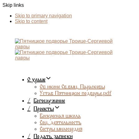
Skip links
Skip to primary navigation
Skip to content
О храме
Об иконе Св.вмц. Параскевы
Устав Пятницкое подворье.pdf
/
Богослужение
/
Проекты
Воскресная школа
Соц. деятельность
Сестры милосердия
/
Подать записки