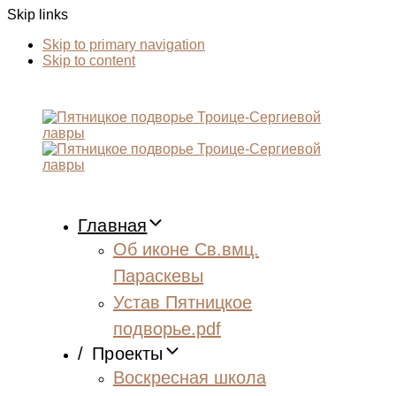
Skip links
Skip to primary navigation
Skip to content
Главная
Об иконе Св.вмц.
Параскевы
Устав Пятницкое
подворье.pdf
/
Проекты
Воскресная школа