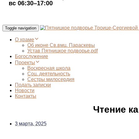
вс 06:30–17:00
Toggle navigation
О храме
Об иконе Св.вмц. Параскевы
Устав Пятницкое подворье.pdf
Богослужение
Проекты
Воскресная школа
Соц. деятельность
Сестры милосердия
Подать записки
Новости
Контакты
Чтение ка
3 марта, 2025