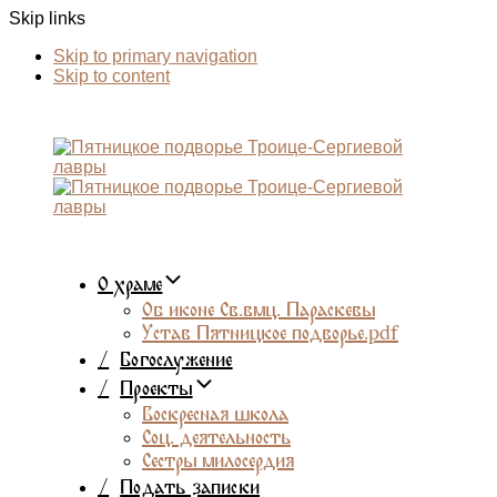
Skip links
Skip to primary navigation
Skip to content
О храме
Об иконе Св.вмц. Параскевы
Устав Пятницкое подворье.pdf
/
Богослужение
/
Проекты
Воскресная школа
Соц. деятельность
Сестры милосердия
/
Подать записки