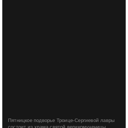
Пятницкое подворье Троице-Сергиевой лавры
состоит из храма святой великомученицы