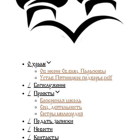
О храме
Об иконе Св.вмц. Параскевы
Устав Пятницкое подворье.pdf
/
Богослужение
/
Проекты
Воскресная школа
Соц. деятельность
Сестры милосердия
/
Подать записки
/
Новости
/
Контакты